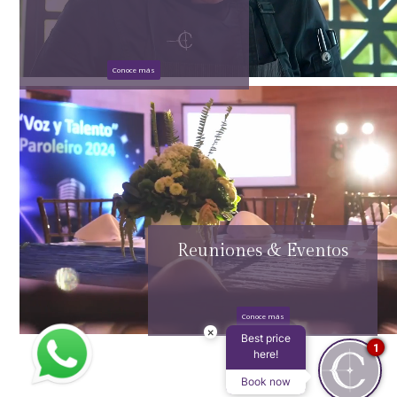
Conoce más
Reuniones & Eventos
Conoce más
×
Best price
1
here!
Book now