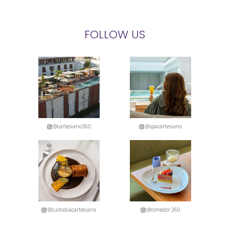
FOLLOW US
@cartesiano360
@spacartesiano
@custodiacartesiano
@comedor.360