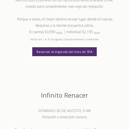
Hidrocircuito y culmina con un refrescante Mineral Breeze Drink,
creado para complementar este viaje de relajación.
Porque a veces, el mejor destino es ese lugar donde el cuerpo
descansa y la mente encuentra calma.
En pareja $3,990
| Individual $2,150
MXN
MXN
Válido del 1 al 31 de agosto.
Consulta términos y condiciones
Reservar el especial del mes de SPA
Infinito Renacer
DOMINGO 30 DE AGOSTO, 9 AM
Flotación e Inmersión Sonora