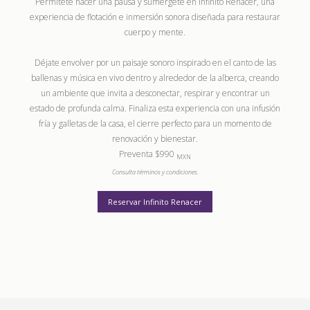
Permítete hacer una pausa y sumérgete en Infinito Renacer, una
experiencia de flotación e inmersión sonora diseñada para restaurar
cuerpo y mente.
Déjate envolver por un paisaje sonoro inspirado en el canto de las
ballenas y música en vivo dentro y alrededor de la alberca, creando
un ambiente que invita a desconectar, respirar y encontrar un
estado de profunda calma. Finaliza esta experiencia con una infusión
fría y galletas de la casa, el cierre perfecto para un momento de
renovación y bienestar.
Preventa $990
MXN
Consulta términos y condiciones.
Reservar Infinito Renacer