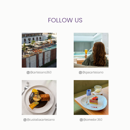
FOLLOW US
@cartesiano360
@spacartesiano
@custodiacartesiano
@comedor.360