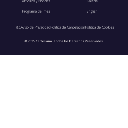
Artículos y Noticias
Galería
Programa del mes
English
T&C
Aviso de Privacidad
Política de Cancelación
Política de Cookies
© 2025 Cartesiano. Todos los Derechos Reservados.