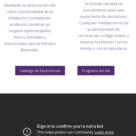
Te brinda claridad de
Mediante la observación del
pensamiento para una
ritmo y profundidad de la
mejor toma de decisiones.
inhalación y exhalación,
Cualquier meditación te da
podemos construir un
la oportunidad de
respirar óptimoestados
reconectar contigo mismo y
físicos, mentales y
mejorar la relación con los
emocionales que te brinden
demás y con la naturaleza.
Bienestar.‍
Catálogo de Experiencias
Programa del día